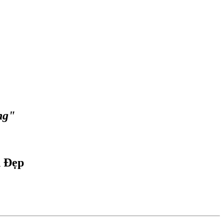
ng"
n Đẹp