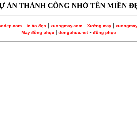
Ự ÁN THÀNH CÔNG NHỜ TÊN MIỀN Đ
-
|
-
|
aodep.com
in áo đẹp
xuongmay.com
Xưởng may
xuongma
|
-
May đồng phục
dongphuc.net
đồng phục