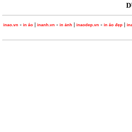
D
-
|
-
|
-
|
inao.vn
in áo
inanh.vn
in ảnh
inaodep.vn
in áo đẹp
in