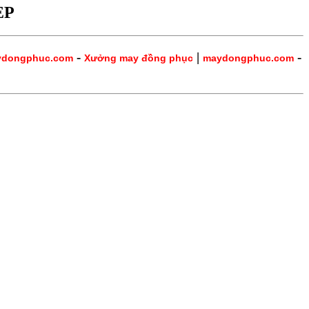
ẸP
-
|
-
ydongphuc.com
Xưởng may đồng phục
maydongphuc.com